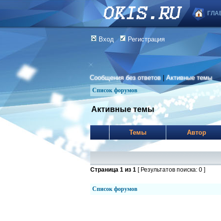
ГЛА
Вход
Регистрация
Сообщения без ответов
|
Активные темы
Список форумов
Активные темы
Темы
Автор
Страница
1
из
1
[ Результатов поиска: 0 ]
Список форумов