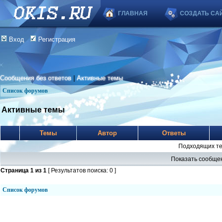
ГЛАВНАЯ
СОЗДАТЬ СА
Вход
Регистрация
Сообщения без ответов
|
Активные темы
Список форумов
Активные темы
Темы
Автор
Ответы
Подходящих те
Показать сообщен
Страница
1
из
1
[ Результатов поиска: 0 ]
Список форумов