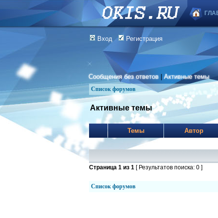
ГЛА
Вход
Регистрация
Сообщения без ответов
|
Активные темы
Список форумов
Активные темы
Темы
Автор
Страница
1
из
1
[ Результатов поиска: 0 ]
Список форумов