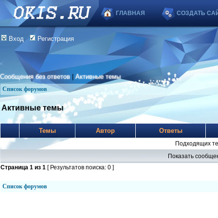
ГЛАВНАЯ
СОЗДАТЬ СА
Вход
Регистрация
Сообщения без ответов
|
Активные темы
Список форумов
Активные темы
Темы
Автор
Ответы
Подходящих те
Показать сообщен
Страница
1
из
1
[ Результатов поиска: 0 ]
Список форумов