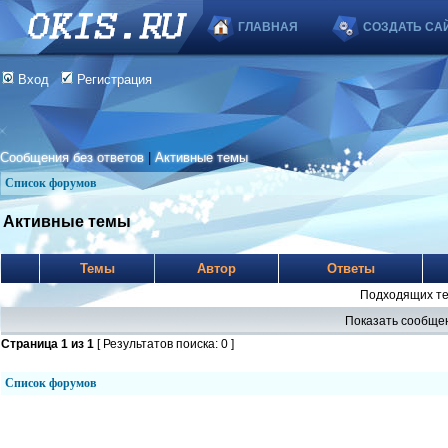
ГЛАВНАЯ
СОЗДАТЬ СА
Вход
Регистрация
Сообщения без ответов
|
Активные темы
Список форумов
Активные темы
Темы
Автор
Ответы
Подходящих те
Показать сообщен
Страница
1
из
1
[ Результатов поиска: 0 ]
Список форумов