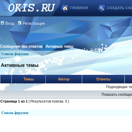
ГЛАВНАЯ
СОЗДАТЬ СА
Вход
Регистрация
Сообщения без ответов
|
Активные темы
Список форумов
Активные темы
Темы
Автор
Ответы
Подходящих те
Показать сообщен
Страница
1
из
1
[ Результатов поиска: 0 ]
Список форумов