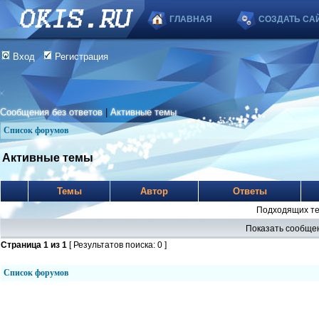
ГЛАВНАЯ
СОЗДАТЬ СА
Вход
Регистрация
Сообщения без ответов
|
Активные темы
Список форумов
Активные темы
Темы
Автор
Ответы
Подходящих те
Показать сообщен
Страница
1
из
1
[ Результатов поиска: 0 ]
Список форумов