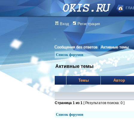
ГЛА
Вход
Регистрация
Сообщения без ответов
|
Активные темы
Список форумов
Активные темы
Темы
Автор
Страница
1
из
1
[ Результатов поиска: 0 ]
Список форумов