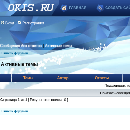
ГЛАВНАЯ
СОЗДАТЬ СА
Вход
Регистрация
Сообщения без ответов
|
Активные темы
Список форумов
Активные темы
Темы
Автор
Ответы
Подходящих те
Показать сообщен
Страница
1
из
1
[ Результатов поиска: 0 ]
Список форумов