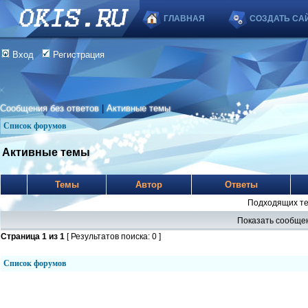
ГЛАВНАЯ
СОЗДАТЬ СА
Вход
Регистрация
Сообщения без ответов
|
Активные темы
Список форумов
Активные темы
Темы
Автор
Ответы
Подходящих те
Показать сообщен
Страница
1
из
1
[ Результатов поиска: 0 ]
Список форумов