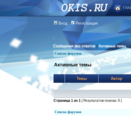
ГЛА
Вход
Регистрация
Сообщения без ответов
|
Активные темы
Список форумов
Активные темы
Темы
Автор
Страница
1
из
1
[ Результатов поиска: 0 ]
Список форумов