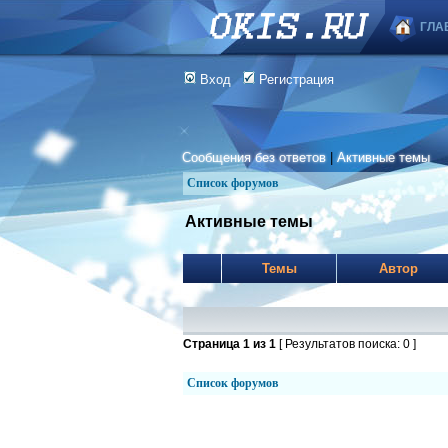
ГЛА
Вход
Регистрация
Сообщения без ответов
|
Активные темы
Список форумов
Активные темы
Темы
Автор
Страница
1
из
1
[ Результатов поиска: 0 ]
Список форумов