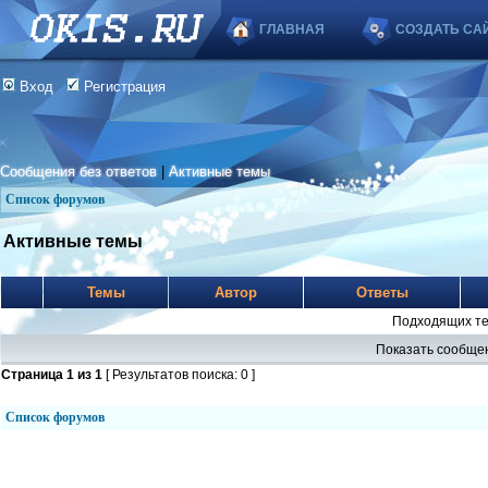
ГЛАВНАЯ
СОЗДАТЬ СА
Вход
Регистрация
Сообщения без ответов
|
Активные темы
Список форумов
Активные темы
Темы
Автор
Ответы
Подходящих те
Показать сообщен
Страница
1
из
1
[ Результатов поиска: 0 ]
Список форумов