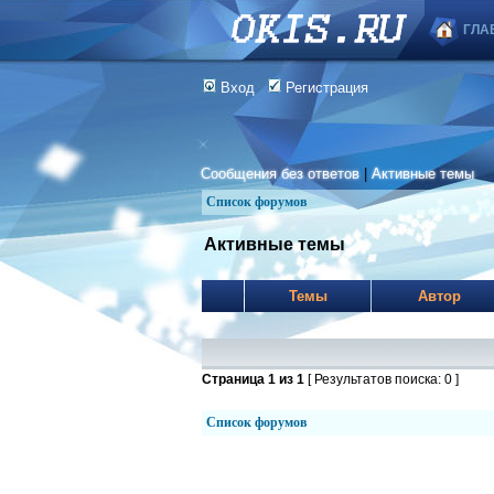
ГЛА
Вход
Регистрация
Сообщения без ответов
|
Активные темы
Список форумов
Активные темы
Темы
Автор
Страница
1
из
1
[ Результатов поиска: 0 ]
Список форумов