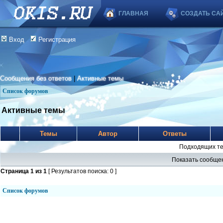
ГЛАВНАЯ
СОЗДАТЬ СА
Вход
Регистрация
Сообщения без ответов
|
Активные темы
Список форумов
Активные темы
Темы
Автор
Ответы
Подходящих те
Показать сообщен
Страница
1
из
1
[ Результатов поиска: 0 ]
Список форумов