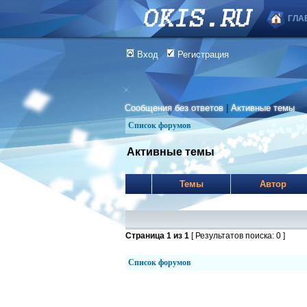
ГЛА
Вход
Регистрация
Сообщения без ответов
|
Активные темы
Список форумов
Активные темы
Темы
Автор
Страница
1
из
1
[ Результатов поиска: 0 ]
Список форумов