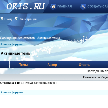
ГЛАВНАЯ
СОЗДАТЬ СА
Вход
Регистрация
Сообщения без ответов
|
Активные темы
Список форумов
Активные темы
Темы
Автор
Ответы
Подходящих те
Показать сообщен
Страница
1
из
1
[ Результатов поиска: 0 ]
Список форумов