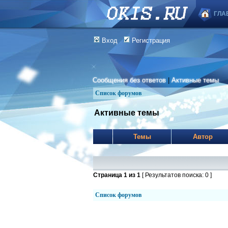
ГЛА
Вход
Регистрация
Сообщения без ответов
|
Активные темы
Список форумов
Активные темы
Темы
Автор
Страница
1
из
1
[ Результатов поиска: 0 ]
Список форумов