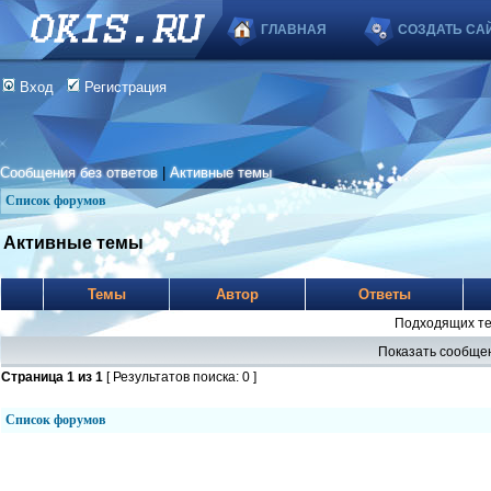
ГЛАВНАЯ
СОЗДАТЬ СА
Вход
Регистрация
Сообщения без ответов
|
Активные темы
Список форумов
Активные темы
Темы
Автор
Ответы
Подходящих те
Показать сообщен
Страница
1
из
1
[ Результатов поиска: 0 ]
Список форумов