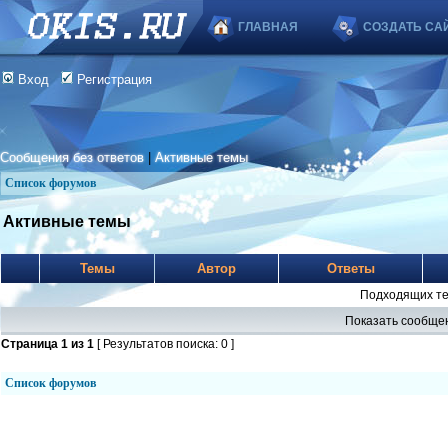
ГЛАВНАЯ
СОЗДАТЬ СА
Вход
Регистрация
Сообщения без ответов
|
Активные темы
Список форумов
Активные темы
Темы
Автор
Ответы
Подходящих те
Показать сообщен
Страница
1
из
1
[ Результатов поиска: 0 ]
Список форумов