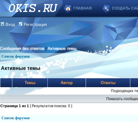
ГЛАВНАЯ
СОЗДАТЬ СА
Вход
Регистрация
Сообщения без ответов
|
Активные темы
Список форумов
Активные темы
Темы
Автор
Ответы
Подходящих те
Показать сообщен
Страница
1
из
1
[ Результатов поиска: 0 ]
Список форумов