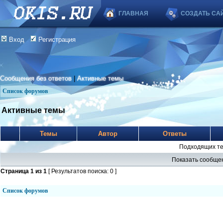
ГЛАВНАЯ
СОЗДАТЬ СА
Вход
Регистрация
Сообщения без ответов
|
Активные темы
Список форумов
Активные темы
Темы
Автор
Ответы
Подходящих те
Показать сообщен
Страница
1
из
1
[ Результатов поиска: 0 ]
Список форумов