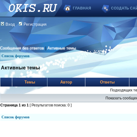
ГЛАВНАЯ
СОЗДАТЬ СА
Вход
Регистрация
Сообщения без ответов
|
Активные темы
Список форумов
Активные темы
Темы
Автор
Ответы
Подходящих те
Показать сообщен
Страница
1
из
1
[ Результатов поиска: 0 ]
Список форумов