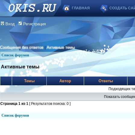
ГЛАВНАЯ
СОЗДАТЬ СА
Вход
Регистрация
Сообщения без ответов
|
Активные темы
Список форумов
Активные темы
Темы
Автор
Ответы
Подходящих те
Показать сообщен
Страница
1
из
1
[ Результатов поиска: 0 ]
Список форумов