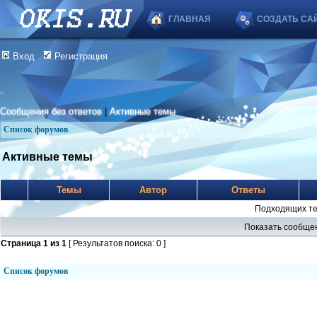
ГЛАВНАЯ
СОЗДАТЬ СА
Вход
Регистрация
Сообщения без ответов
|
Активные темы
Список форумов
Активные темы
Темы
Автор
Ответы
Подходящих те
Показать сообщен
Страница
1
из
1
[ Результатов поиска: 0 ]
Список форумов