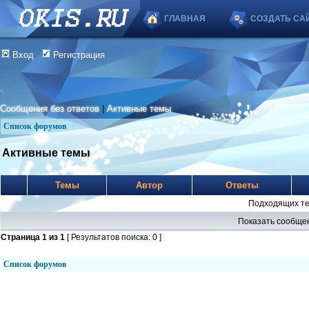
ГЛАВНАЯ
СОЗДАТЬ СА
Вход
Регистрация
Сообщения без ответов
|
Активные темы
Список форумов
Активные темы
Темы
Автор
Ответы
Подходящих те
Показать сообщен
Страница
1
из
1
[ Результатов поиска: 0 ]
Список форумов