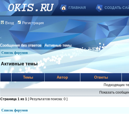
ГЛАВНАЯ
СОЗДАТЬ СА
Вход
Регистрация
Сообщения без ответов
|
Активные темы
Список форумов
Активные темы
Темы
Автор
Ответы
Подходящих те
Показать сообщен
Страница
1
из
1
[ Результатов поиска: 0 ]
Список форумов