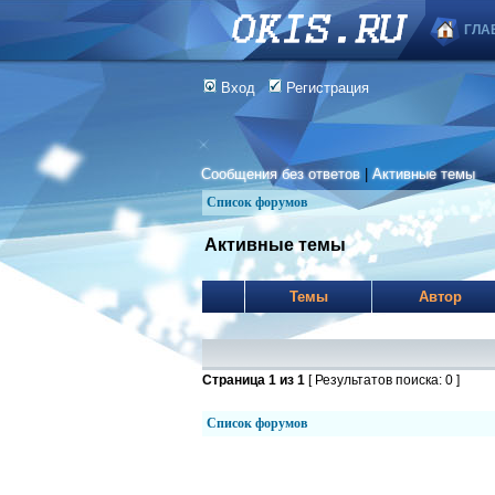
ГЛА
Вход
Регистрация
Сообщения без ответов
|
Активные темы
Список форумов
Активные темы
Темы
Автор
Страница
1
из
1
[ Результатов поиска: 0 ]
Список форумов