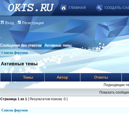
ГЛАВНАЯ
СОЗДАТЬ СА
Вход
Регистрация
Сообщения без ответов
|
Активные темы
Список форумов
Активные темы
Темы
Автор
Ответы
Подходящих те
Показать сообщен
Страница
1
из
1
[ Результатов поиска: 0 ]
Список форумов