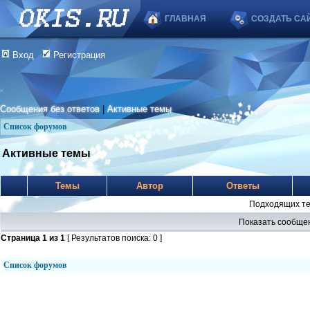
ГЛАВНАЯ
СОЗДАТЬ СА
Вход
Регистрация
Сообщения без ответов
|
Активные темы
Список форумов
Активные темы
Темы
Автор
Ответы
Подходящих те
Показать сообщен
Страница
1
из
1
[ Результатов поиска: 0 ]
Список форумов