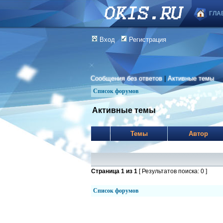
ГЛА
Вход
Регистрация
Сообщения без ответов
|
Активные темы
Список форумов
Активные темы
Темы
Автор
Страница
1
из
1
[ Результатов поиска: 0 ]
Список форумов