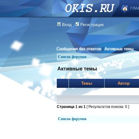
ГЛА
Вход
Регистрация
Сообщения без ответов
|
Активные темы
Список форумов
Активные темы
Темы
Автор
Страница
1
из
1
[ Результатов поиска: 0 ]
Список форумов