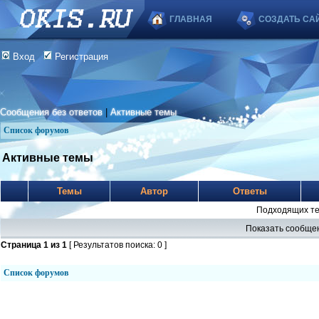
ГЛАВНАЯ
СОЗДАТЬ СА
Вход
Регистрация
Сообщения без ответов
|
Активные темы
Список форумов
Активные темы
Темы
Автор
Ответы
Подходящих те
Показать сообщен
Страница
1
из
1
[ Результатов поиска: 0 ]
Список форумов