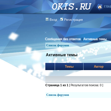
ГЛА
Вход
Регистрация
Сообщения без ответов
|
Активные темы
Список форумов
Активные темы
Темы
Автор
Страница
1
из
1
[ Результатов поиска: 0 ]
Список форумов