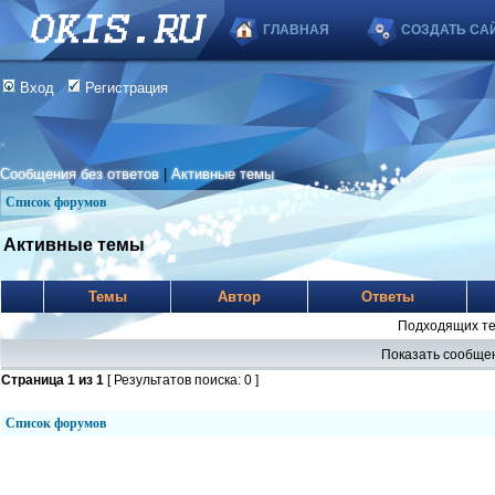
ГЛАВНАЯ
СОЗДАТЬ СА
Вход
Регистрация
Сообщения без ответов
|
Активные темы
Список форумов
Активные темы
Темы
Автор
Ответы
Подходящих те
Показать сообщен
Страница
1
из
1
[ Результатов поиска: 0 ]
Список форумов