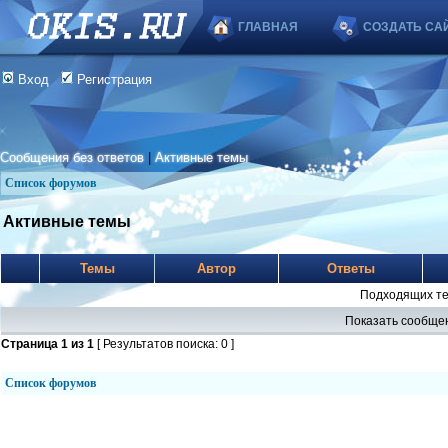
ГЛАВНАЯ
СОЗДАТЬ СА
Вход
Регистрация
Сообщения без ответов
|
Активные темы
Список форумов
Активные темы
Темы
Автор
Ответы
Подходящих те
Показать сообщен
Страница
1
из
1
[ Результатов поиска: 0 ]
Список форумов