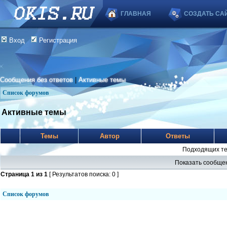
ГЛАВНАЯ
СОЗДАТЬ СА
Вход
Регистрация
Сообщения без ответов
|
Активные темы
Список форумов
Активные темы
Темы
Автор
Ответы
Подходящих те
Показать сообщен
Страница
1
из
1
[ Результатов поиска: 0 ]
Список форумов