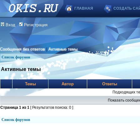
ГЛАВНАЯ
СОЗДАТЬ СА
Вход
Регистрация
Сообщения без ответов
|
Активные темы
Список форумов
Активные темы
Темы
Автор
Ответы
Подходящих те
Показать сообщен
Страница
1
из
1
[ Результатов поиска: 0 ]
Список форумов