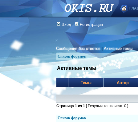
ГЛА
Вход
Регистрация
Сообщения без ответов
|
Активные темы
Список форумов
Активные темы
Темы
Автор
Страница
1
из
1
[ Результатов поиска: 0 ]
Список форумов