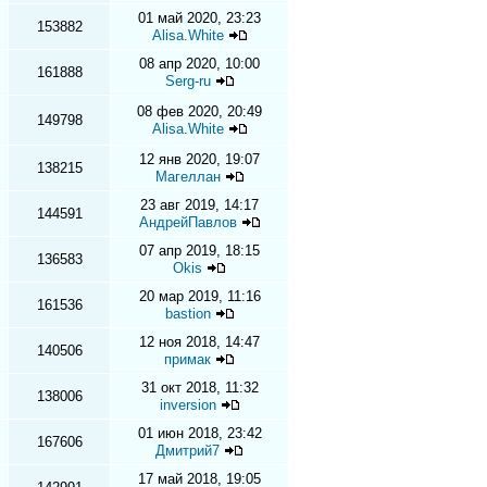
01 май 2020, 23:23
153882
Alisa.White
08 апр 2020, 10:00
161888
Serg-ru
08 фев 2020, 20:49
149798
Alisa.White
12 янв 2020, 19:07
138215
Магеллан
23 авг 2019, 14:17
144591
АндрейПавлов
07 апр 2019, 18:15
136583
Okis
20 мар 2019, 11:16
161536
bastion
12 ноя 2018, 14:47
140506
примак
31 окт 2018, 11:32
138006
inversion
01 июн 2018, 23:42
167606
Дмитрий7
17 май 2018, 19:05