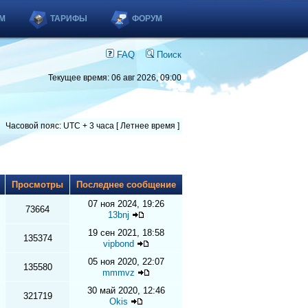
М
ТАРИФЫ
ФОРУМ
FAQ
Поиск
Текущее время: 06 авг 2026, 09:00
Часовой пояс: UTC + 3 часа [ Летнее время ]
ы
Просмотры
Последнее сообщение
07 ноя 2024, 19:26
73664
13bnj
19 сен 2021, 18:58
135374
vipbond
05 ноя 2020, 22:07
135580
mmmvz
30 май 2020, 12:46
321719
Okis