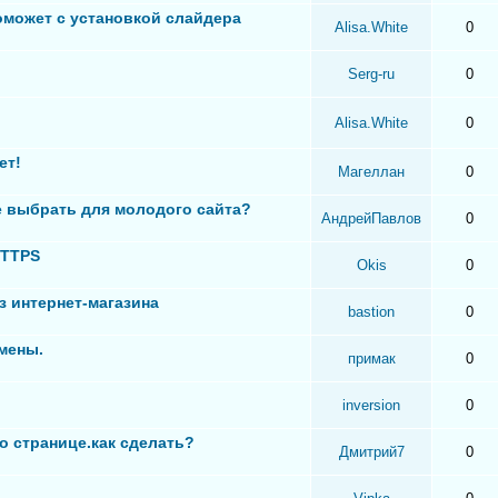
оможет с установкой слайдера
Alisa.White
0
Serg-ru
0
Alisa.White
0
ет!
Магеллан
0
 выбрать для молодого сайта?
АндрейПавлов
0
HTTPS
Okis
0
з интернет-магазина
bastion
0
мены.
примак
0
inversion
0
о странице.как сделать?
Дмитрий7
0