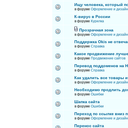
Ищу человека, который п
в форуме
Оформление и дизайн
К-вирус в России
в форуме
Курилка
Прозрачная зона
в форуме
Оформление и дизайн
Поддержка Okis не отвеча
в форуме
Справка
Какое продвижение лучше
в форуме
Продвижение сайтов
Перевод поддоменов на 
в форуме
Справка
Как удалить все товары и
в форуме
Оформление и дизайн
Необходимо продлить до
в форуме
Ошибки
Шапка сайта
в форуме
Ошибки
Переход по ссылке вниз п
в форуме
Оформление и дизайн
Перенос сайта