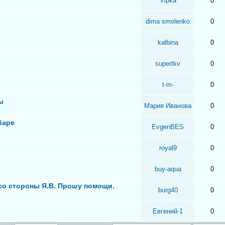
Vipka
0
dima smolenko
0
kalbina
0
supertkv
0
t-m-
0
ы
Мария Иванова
0
баре
EvgenBES
0
royal9
0
buy-aqua
0
 со стороны Я.В. Прошу помощи.
burg40
0
Евгений-1
0