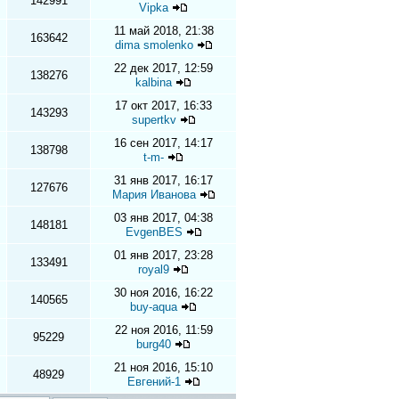
142991
Vipka
11 май 2018, 21:38
163642
dima smolenko
22 дек 2017, 12:59
138276
kalbina
17 окт 2017, 16:33
143293
supertkv
16 сен 2017, 14:17
138798
t-m-
31 янв 2017, 16:17
127676
Мария Иванова
03 янв 2017, 04:38
148181
EvgenBES
01 янв 2017, 23:28
133491
royal9
30 ноя 2016, 16:22
140565
buy-aqua
22 ноя 2016, 11:59
95229
burg40
21 ноя 2016, 15:10
48929
Евгений-1