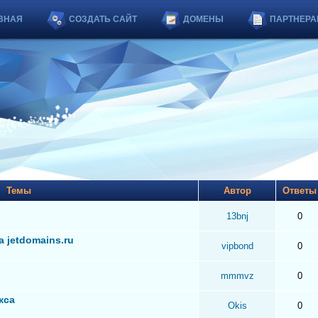
ВНАЯ
СОЗДАТЬ САЙТ
ДОМЕНЫ
ПАРТНЕРА
Темы
Автор
Ответ
13bnj
0
 jetdomains.ru
vipbond
0
mmmvz
0
кса
Okis
0