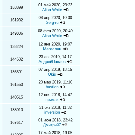
01 май 2020, 23:23
153899
Alisa.White
08 апр 2020, 10:00
161932
Serg-ru
08 фев 2020, 20:49
149806
Alisa.White
12 янв 2020, 19:07
138224
Магеллан
23 авг 2019, 14:17
144602
АндрейПавлов
07 апр 2019, 18:15
136591
Okis
20 мар 2019, 11:16
161550
bastion
12 ноя 2018, 14:47
140515
примак
31 окт 2018, 11:32
138010
inversion
01 июн 2018, 23:42
167617
Дмитрий7
17 май 2018, 19:05