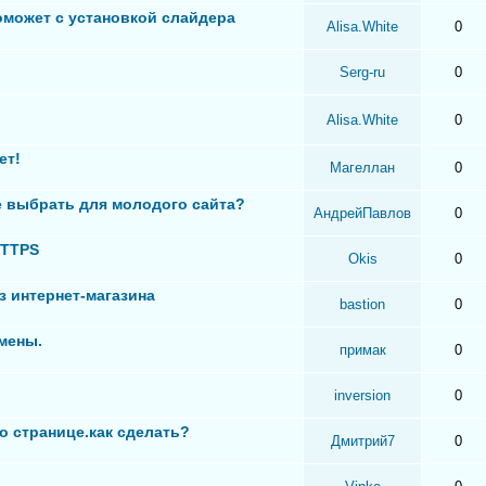
оможет с установкой слайдера
Alisa.White
0
Serg-ru
0
Alisa.White
0
ет!
Магеллан
0
 выбрать для молодого сайта?
АндрейПавлов
0
HTTPS
Okis
0
з интернет-магазина
bastion
0
мены.
примак
0
inversion
0
о странице.как сделать?
Дмитрий7
0