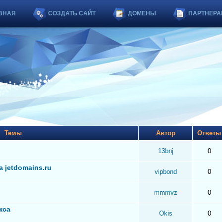
ВНАЯ
СОЗДАТЬ САЙТ
ДОМЕНЫ
ПАРТНЕРА
Темы
Автор
Ответ
13bnj
0
 jetdomains.ru
vipbond
0
mmmvz
0
кса
Okis
0