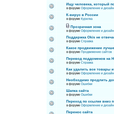
Ищу человека, который п
в форуме
Оформление и дизайн
К-вирус в России
в форуме
Курилка
Прозрачная зона
в форуме
Оформление и дизайн
Поддержка Okis не отвеча
в форуме
Справка
Какое продвижение лучше
в форуме
Продвижение сайтов
Перевод поддоменов на 
в форуме
Справка
Как удалить все товары и
в форуме
Оформление и дизайн
Необходимо продлить до
в форуме
Ошибки
Шапка сайта
в форуме
Ошибки
Переход по ссылке вниз п
в форуме
Оформление и дизайн
Перенос сайта