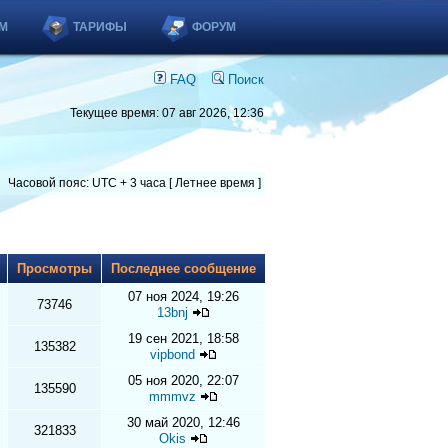
М
ТАРИФЫ
ФОРУМ
FAQ
Поиск
Текущее время: 07 авг 2026, 12:36
Часовой пояс: UTC + 3 часа [ Летнее время ]
ы
Просмотры
Последнее сообщение
07 ноя 2024, 19:26
73746
13bnj
19 сен 2021, 18:58
135382
vipbond
05 ноя 2020, 22:07
135590
mmmvz
30 май 2020, 12:46
321833
Okis