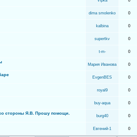
Vipka
0
dima smolenko
0
kalbina
0
supertkv
0
t-m-
0
ы
Мария Иванова
0
баре
EvgenBES
0
royal9
0
buy-aqua
0
 со стороны Я.В. Прошу помощи.
burg40
0
Евгений-1
0