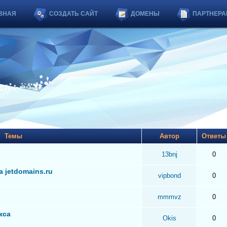
ВНАЯ
СОЗДАТЬ САЙТ
ДОМЕНЫ
ПАРТНЕРА
Темы
Автор
Ответ
13bnj
0
 jetdomains.ru
vipbond
0
mmmvz
0
кса
Okis
0