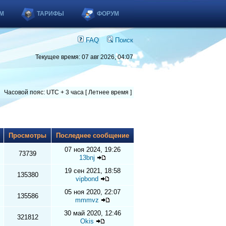
М
ТАРИФЫ
ФОРУМ
FAQ
Поиск
Текущее время: 07 авг 2026, 04:07
Часовой пояс: UTC + 3 часа [ Летнее время ]
ы
Просмотры
Последнее сообщение
07 ноя 2024, 19:26
73739
13bnj
19 сен 2021, 18:58
135380
vipbond
05 ноя 2020, 22:07
135586
mmmvz
30 май 2020, 12:46
321812
Okis