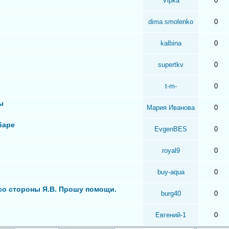
Vipka
0
dima smolenko
0
kalbina
0
supertkv
0
t-m-
0
ы
Мария Иванова
0
баре
EvgenBES
0
royal9
0
buy-aqua
0
 со стороны Я.В. Прошу помощи.
burg40
0
Евгений-1
0