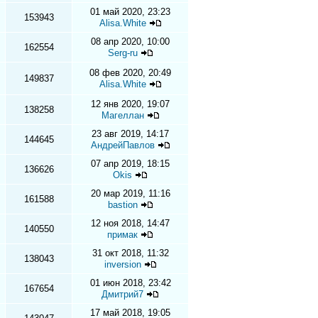
01 май 2020, 23:23
153943
Alisa.White
08 апр 2020, 10:00
162554
Serg-ru
08 фев 2020, 20:49
149837
Alisa.White
12 янв 2020, 19:07
138258
Магеллан
23 авг 2019, 14:17
144645
АндрейПавлов
07 апр 2019, 18:15
136626
Okis
20 мар 2019, 11:16
161588
bastion
12 ноя 2018, 14:47
140550
примак
31 окт 2018, 11:32
138043
inversion
01 июн 2018, 23:42
167654
Дмитрий7
17 май 2018, 19:05