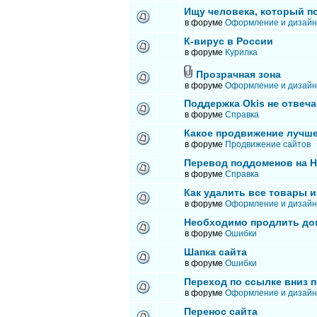
Ищу человека, который п
в форуме
Оформление и дизайн
К-вирус в России
в форуме
Курилка
Прозрачная зона
в форуме
Оформление и дизайн
Поддержка Okis не отвеча
в форуме
Справка
Какое продвижение лучше
в форуме
Продвижение сайтов
Перевод поддоменов на 
в форуме
Справка
Как удалить все товары и
в форуме
Оформление и дизайн
Необходимо продлить до
в форуме
Ошибки
Шапка сайта
в форуме
Ошибки
Переход по ссылке вниз п
в форуме
Оформление и дизайн
Перенос сайта