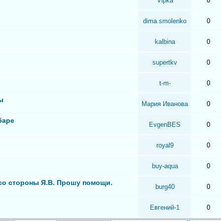
Vipka
0
dima smolenko
0
kalbina
0
supertkv
0
t-m-
0
ы
Мария Иванова
0
баре
EvgenBES
0
royal9
0
buy-aqua
0
 со стороны Я.В. Прошу помощи.
burg40
0
Евгений-1
0