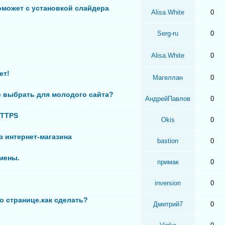
оможет с установкой слайдера
Alisa.White
0
Serg-ru
0
Alisa.White
0
ет!
Магеллан
0
 выбрать для молодого сайта?
АндрейПавлов
0
HTTPS
Okis
0
з интернет-магазина
bastion
0
мены.
примак
0
inversion
0
о странице.как сделать?
Дмитрий7
0