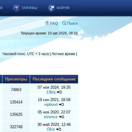
М
ТАРИФЫ
ФОРУМ
FAQ
Поиск
Текущее время: 10 авг 2026, 08:10
Часовой пояс: UTC + 3 часа [ Летнее время ]
ы
Просмотры
Последнее сообщение
07 ноя 2024, 19:26
74863
13bnj
19 сен 2021, 18:58
135414
vipbond
05 ноя 2020, 22:07
135625
mmmvz
30 май 2020, 12:46
322749
Okis