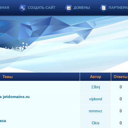
ВНАЯ
СОЗДАТЬ САЙТ
ДОМЕНЫ
ПАРТНЕРА
Темы
Автор
Ответ
13bnj
0
 jetdomains.ru
vipbond
0
mmmvz
0
кса
Okis
0