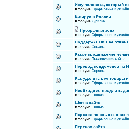
Ищу человека, который п
в форуме
Оформление и дизайн
К-вирус в России
в форуме
Курилка
Прозрачная зона
в форуме
Оформление и дизайн
Поддержка Okis не отвеча
в форуме
Справка
Какое продвижение лучше
в форуме
Продвижение сайтов
Перевод поддоменов на 
в форуме
Справка
Как удалить все товары и
в форуме
Оформление и дизайн
Необходимо продлить до
в форуме
Ошибки
Шапка сайта
в форуме
Ошибки
Переход по ссылке вниз п
в форуме
Оформление и дизайн
Перенос сайта