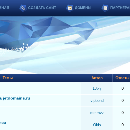
ВНАЯ
СОЗДАТЬ САЙТ
ДОМЕНЫ
ПАРТНЕРА
Темы
Автор
Ответ
13bnj
0
 jetdomains.ru
vipbond
0
mmmvz
0
кса
Okis
0