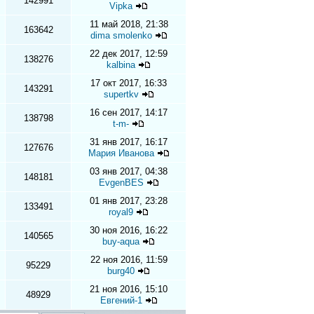
142991
Vipka
11 май 2018, 21:38
163642
dima smolenko
22 дек 2017, 12:59
138276
kalbina
17 окт 2017, 16:33
143291
supertkv
16 сен 2017, 14:17
138798
t-m-
31 янв 2017, 16:17
127676
Мария Иванова
03 янв 2017, 04:38
148181
EvgenBES
01 янв 2017, 23:28
133491
royal9
30 ноя 2016, 16:22
140565
buy-aqua
22 ноя 2016, 11:59
95229
burg40
21 ноя 2016, 15:10
48929
Евгений-1