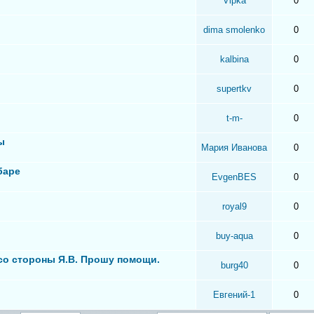
Vipka
0
dima smolenko
0
kalbina
0
supertkv
0
t-m-
0
ы
Мария Иванова
0
баре
EvgenBES
0
royal9
0
buy-aqua
0
 со стороны Я.В. Прошу помощи.
burg40
0
Евгений-1
0