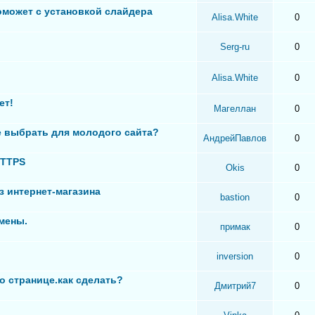
оможет с установкой слайдера
Alisa.White
0
Serg-ru
0
Alisa.White
0
ет!
Магеллан
0
 выбрать для молодого сайта?
АндрейПавлов
0
HTTPS
Okis
0
з интернет-магазина
bastion
0
мены.
примак
0
inversion
0
о странице.как сделать?
Дмитрий7
0