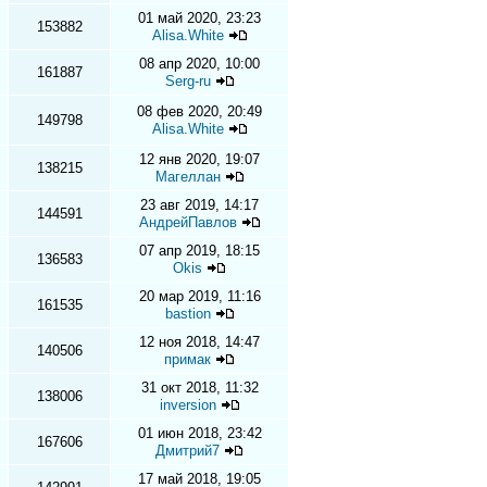
01 май 2020, 23:23
153882
Alisa.White
08 апр 2020, 10:00
161887
Serg-ru
08 фев 2020, 20:49
149798
Alisa.White
12 янв 2020, 19:07
138215
Магеллан
23 авг 2019, 14:17
144591
АндрейПавлов
07 апр 2019, 18:15
136583
Okis
20 мар 2019, 11:16
161535
bastion
12 ноя 2018, 14:47
140506
примак
31 окт 2018, 11:32
138006
inversion
01 июн 2018, 23:42
167606
Дмитрий7
17 май 2018, 19:05