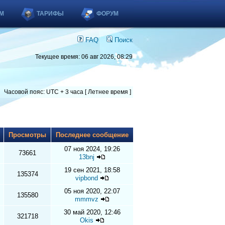
М
ТАРИФЫ
ФОРУМ
FAQ
Поиск
Текущее время: 06 авг 2026, 08:29
Часовой пояс: UTC + 3 часа [ Летнее время ]
ы
Просмотры
Последнее сообщение
07 ноя 2024, 19:26
73661
13bnj
19 сен 2021, 18:58
135374
vipbond
05 ноя 2020, 22:07
135580
mmmvz
30 май 2020, 12:46
321718
Okis