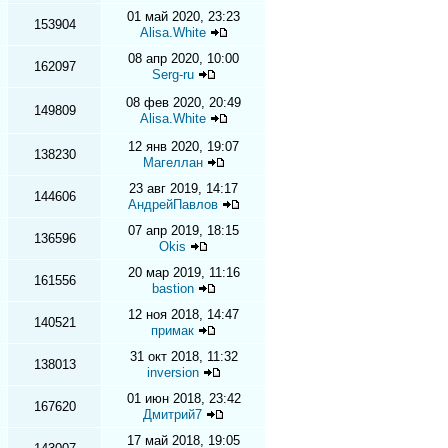
01 май 2020, 23:23
153904
Alisa.White
08 апр 2020, 10:00
162097
Serg-ru
08 фев 2020, 20:49
149809
Alisa.White
12 янв 2020, 19:07
138230
Магеллан
23 авг 2019, 14:17
144606
АндрейПавлов
07 апр 2019, 18:15
136596
Okis
20 мар 2019, 11:16
161556
bastion
12 ноя 2018, 14:47
140521
примак
31 окт 2018, 11:32
138013
inversion
01 июн 2018, 23:42
167620
Дмитрий7
17 май 2018, 19:05