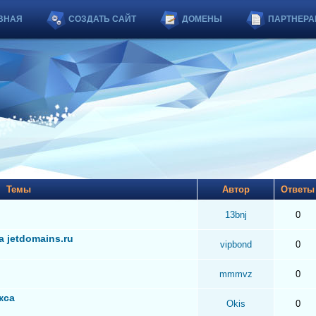
ВНАЯ
СОЗДАТЬ САЙТ
ДОМЕНЫ
ПАРТНЕРА
Темы
Автор
Ответ
13bnj
0
 jetdomains.ru
vipbond
0
mmmvz
0
кса
Okis
0