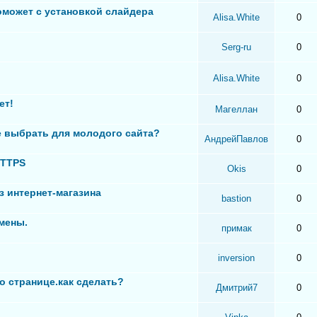
оможет с установкой слайдера
Alisa.White
0
Serg-ru
0
Alisa.White
0
ет!
Магеллан
0
 выбрать для молодого сайта?
АндрейПавлов
0
HTTPS
Okis
0
з интернет-магазина
bastion
0
мены.
примак
0
inversion
0
о странице.как сделать?
Дмитрий7
0