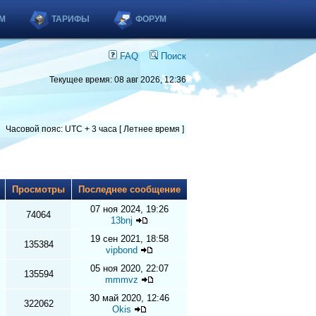
М
ТАРИФЫ
ФОРУМ
FAQ
Поиск
Текущее время: 08 авг 2026, 12:36
Часовой пояс: UTC + 3 часа [ Летнее время ]
ы
Просмотры
Последнее сообщение
07 ноя 2024, 19:26
74064
13bnj
19 сен 2021, 18:58
135384
vipbond
05 ноя 2020, 22:07
135594
mmmvz
30 май 2020, 12:46
322062
Okis