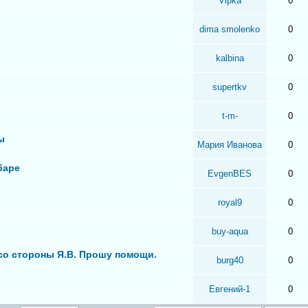
Vipka
0
dima smolenko
0
kalbina
0
supertkv
0
t-m-
0
ы
Мария Иванова
0
баре
EvgenBES
0
royal9
0
buy-aqua
0
 со стороны Я.В. Прошу помощи.
burg40
0
Евгений-1
0