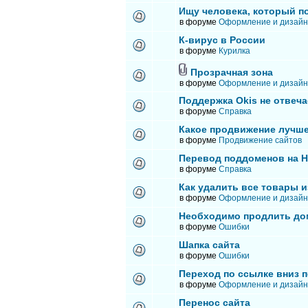
Ищу человека, который п
в форуме
Оформление и дизайн
К-вирус в России
в форуме
Курилка
Прозрачная зона
в форуме
Оформление и дизайн
Поддержка Okis не отвеча
в форуме
Справка
Какое продвижение лучше
в форуме
Продвижение сайтов
Перевод поддоменов на 
в форуме
Справка
Как удалить все товары и
в форуме
Оформление и дизайн
Необходимо продлить до
в форуме
Ошибки
Шапка сайта
в форуме
Ошибки
Переход по ссылке вниз п
в форуме
Оформление и дизайн
Перенос сайта