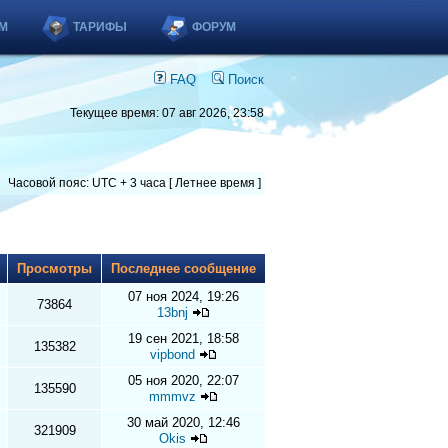
М
ТАРИФЫ
ФОРУМ
FAQ
Поиск
Текущее время: 07 авг 2026, 23:58
Часовой пояс: UTC + 3 часа [ Летнее время ]
ы
Просмотры
Последнее сообщение
07 ноя 2024, 19:26
73864
13bnj
19 сен 2021, 18:58
135382
vipbond
05 ноя 2020, 22:07
135590
mmmvz
30 май 2020, 12:46
321909
Okis