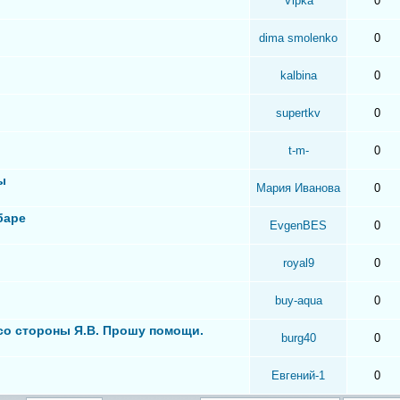
Vipka
0
dima smolenko
0
kalbina
0
supertkv
0
t-m-
0
ы
Мария Иванова
0
баре
EvgenBES
0
royal9
0
buy-aqua
0
 со стороны Я.В. Прошу помощи.
burg40
0
Евгений-1
0