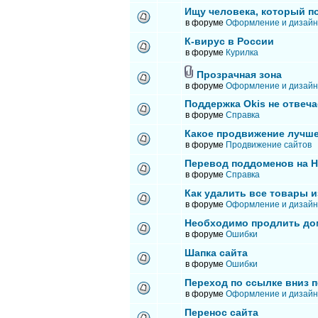
Ищу человека, который п
в форуме
Оформление и дизайн
К-вирус в России
в форуме
Курилка
Прозрачная зона
в форуме
Оформление и дизайн
Поддержка Okis не отвеча
в форуме
Справка
Какое продвижение лучше
в форуме
Продвижение сайтов
Перевод поддоменов на 
в форуме
Справка
Как удалить все товары и
в форуме
Оформление и дизайн
Необходимо продлить до
в форуме
Ошибки
Шапка сайта
в форуме
Ошибки
Переход по ссылке вниз п
в форуме
Оформление и дизайн
Перенос сайта