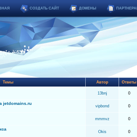
ВНАЯ
СОЗДАТЬ САЙТ
ДОМЕНЫ
ПАРТНЕРА
Темы
Автор
Ответ
13bnj
0
 jetdomains.ru
vipbond
0
mmmvz
0
кса
Okis
0