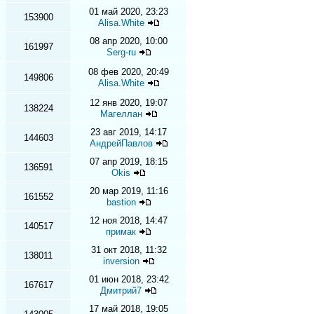
01 май 2020, 23:23
153900
Alisa.White
08 апр 2020, 10:00
161997
Serg-ru
08 фев 2020, 20:49
149806
Alisa.White
12 янв 2020, 19:07
138224
Магеллан
23 авг 2019, 14:17
144603
АндрейПавлов
07 апр 2019, 18:15
136591
Okis
20 мар 2019, 11:16
161552
bastion
12 ноя 2018, 14:47
140517
примак
31 окт 2018, 11:32
138011
inversion
01 июн 2018, 23:42
167617
Дмитрий7
17 май 2018, 19:05