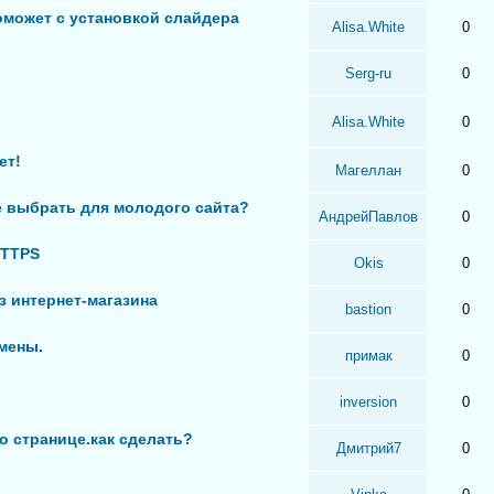
оможет с установкой слайдера
Alisa.White
0
Serg-ru
0
Alisa.White
0
ет!
Магеллан
0
 выбрать для молодого сайта?
АндрейПавлов
0
HTTPS
Okis
0
з интернет-магазина
bastion
0
мены.
примак
0
inversion
0
о странице.как сделать?
Дмитрий7
0