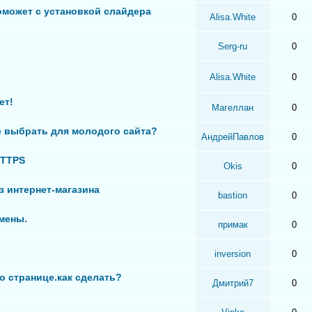
оможет с установкой слайдера
Alisa.White
0
Serg-ru
0
Alisa.White
0
ет!
Магеллан
0
 выбрать для молодого сайта?
АндрейПавлов
0
HTTPS
Okis
0
з интернет-магазина
bastion
0
мены.
примак
0
inversion
0
о странице.как сделать?
Дмитрий7
0