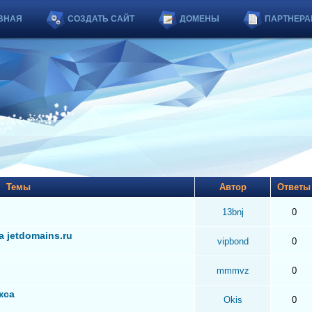
ВНАЯ
СОЗДАТЬ САЙТ
ДОМЕНЫ
ПАРТНЕРА
Темы
Автор
Ответ
13bnj
0
 jetdomains.ru
vipbond
0
mmmvz
0
кса
Okis
0