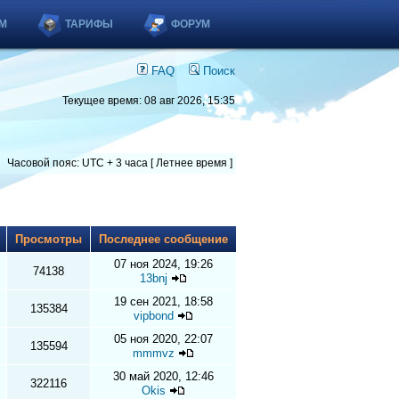
М
ТАРИФЫ
ФОРУМ
FAQ
Поиск
Текущее время: 08 авг 2026, 15:35
Часовой пояс: UTC + 3 часа [ Летнее время ]
ы
Просмотры
Последнее сообщение
07 ноя 2024, 19:26
74138
13bnj
19 сен 2021, 18:58
135384
vipbond
05 ноя 2020, 22:07
135594
mmmvz
30 май 2020, 12:46
322116
Okis