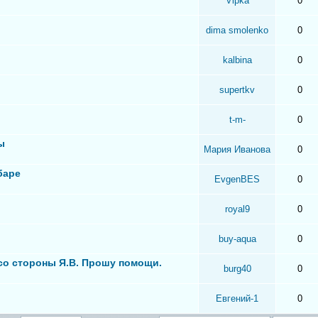
Vipka
0
dima smolenko
0
kalbina
0
supertkv
0
t-m-
0
ы
Мария Иванова
0
баре
EvgenBES
0
royal9
0
buy-aqua
0
 со стороны Я.В. Прошу помощи.
burg40
0
Евгений-1
0