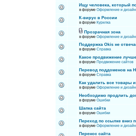
Ищу человека, который п
в форуме
Оформление и дизайн
К-вирус в России
в форуме
Курилка
Прозрачная зона
в форуме
Оформление и дизайн
Поддержка Okis не отвеча
в форуме
Справка
Какое продвижение лучше
в форуме
Продвижение сайтов
Перевод поддоменов на 
в форуме
Справка
Как удалить все товары и
в форуме
Оформление и дизайн
Необходимо продлить до
в форуме
Ошибки
Шапка сайта
в форуме
Ошибки
Переход по ссылке вниз п
в форуме
Оформление и дизайн
Перенос сайта