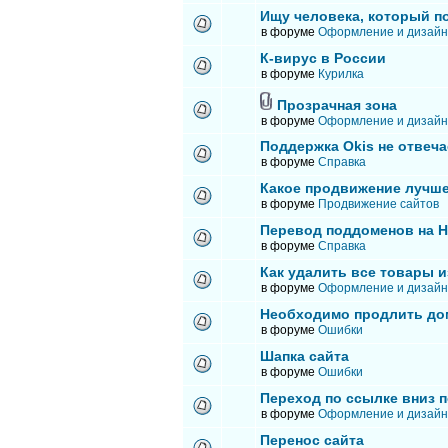
Ищу человека, который п
в форуме
Оформление и дизайн
К-вирус в России
в форуме
Курилка
Прозрачная зона
в форуме
Оформление и дизайн
Поддержка Okis не отвеча
в форуме
Справка
Какое продвижение лучше
в форуме
Продвижение сайтов
Перевод поддоменов на 
в форуме
Справка
Как удалить все товары и
в форуме
Оформление и дизайн
Необходимо продлить до
в форуме
Ошибки
Шапка сайта
в форуме
Ошибки
Переход по ссылке вниз п
в форуме
Оформление и дизайн
Перенос сайта