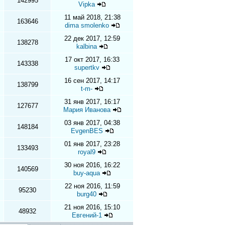
142995
Vipka
11 май 2018, 21:38
163646
dima smolenko
22 дек 2017, 12:59
138278
kalbina
17 окт 2017, 16:33
143338
supertkv
16 сен 2017, 14:17
138799
t-m-
31 янв 2017, 16:17
127677
Мария Иванова
03 янв 2017, 04:38
148184
EvgenBES
01 янв 2017, 23:28
133493
royal9
30 ноя 2016, 16:22
140569
buy-aqua
22 ноя 2016, 11:59
95230
burg40
21 ноя 2016, 15:10
48932
Евгений-1