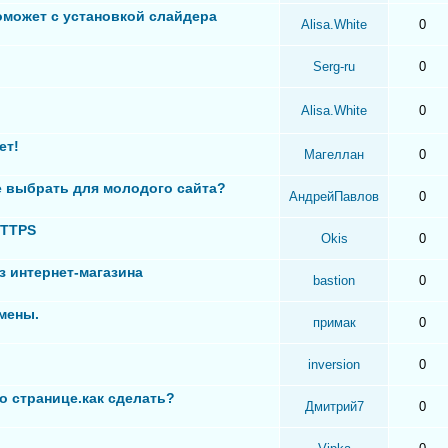
оможет с установкой слайдера
Alisa.White
0
Serg-ru
0
Alisa.White
0
ет!
Магеллан
0
 выбрать для молодого сайта?
АндрейПавлов
0
HTTPS
Okis
0
з интернет-магазина
bastion
0
мены.
примак
0
inversion
0
о странице.как сделать?
Дмитрий7
0