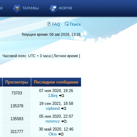
М
ТАРИФЫ
ФОРУМ
FAQ
Поиск
Текущее время: 06 авг 2026, 13:26
Часовой пояс: UTC + 3 часа [ Летнее время ]
ы
Просмотры
Последнее сообщение
07 ноя 2024, 19:26
73703
13bnj
19 сен 2021, 18:58
135378
vipbond
05 ноя 2020, 22:07
135583
mmmvz
30 май 2020, 12:46
321777
Okis