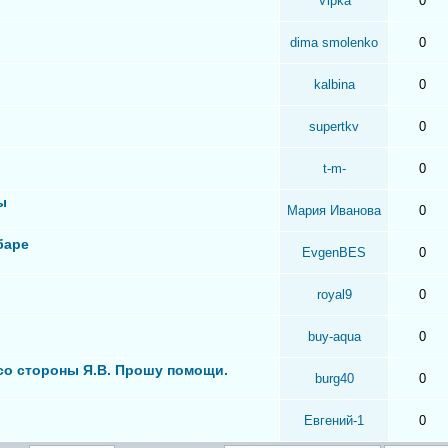
Vipka
0
dima smolenko
0
kalbina
0
supertkv
0
t-m-
0
ы
Мария Иванова
0
баре
EvgenBES
0
royal9
0
buy-aqua
0
 со стороны Я.В. Прошу помощи.
burg40
0
Евгений-1
0