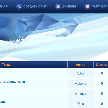
ВНАЯ
СОЗДАТЬ САЙТ
ДОМЕНЫ
ПАРТНЕРА
Темы
Автор
Ответ
13bnj
0
 jetdomains.ru
vipbond
0
mmmvz
0
кса
Okis
0