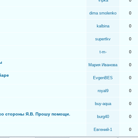
Vipka
0
dima smolenko
0
kalbina
0
supertkv
0
t-m-
0
ы
Мария Иванова
0
баре
EvgenBES
0
royal9
0
buy-aqua
0
 со стороны Я.В. Прошу помощи.
burg40
0
Евгений-1
0