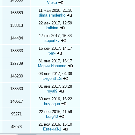
143050
Vipka
11 май 2018, 21:38
163689
dima smolenko
22 дек 2017, 12:59
138313
kalbina
17 окт 2017, 16:33
144484
supertkv
16 сен 2017, 14:17
138833
t-m-
31 янв 2017, 16:17
127709
Мария Иванова
03 янв 2017, 04:38
148230
EvgenBES
01 янв 2017, 23:28
133530
royal9
30 ноя 2016, 16:22
140617
buy-aqua
22 ноя 2016, 11:59
95271
burg40
21 ноя 2016, 15:10
48973
Евгений-1