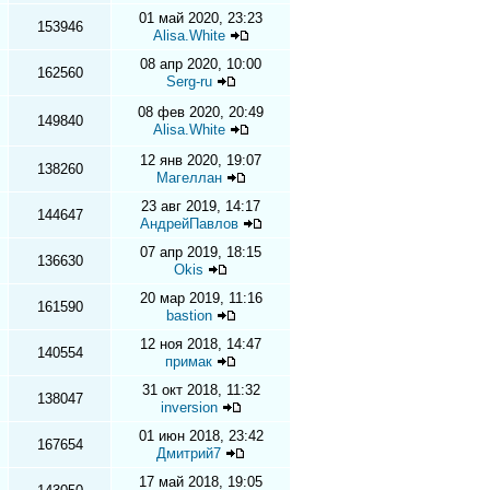
01 май 2020, 23:23
153946
Alisa.White
08 апр 2020, 10:00
162560
Serg-ru
08 фев 2020, 20:49
149840
Alisa.White
12 янв 2020, 19:07
138260
Магеллан
23 авг 2019, 14:17
144647
АндрейПавлов
07 апр 2019, 18:15
136630
Okis
20 мар 2019, 11:16
161590
bastion
12 ноя 2018, 14:47
140554
примак
31 окт 2018, 11:32
138047
inversion
01 июн 2018, 23:42
167654
Дмитрий7
17 май 2018, 19:05