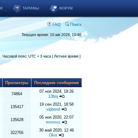
М
ТАРИФЫ
ФОРУМ
FAQ
Поиск
Текущее время: 10 авг 2026, 10:40
Часовой пояс: UTC + 3 часа [ Летнее время ]
ы
Просмотры
Последнее сообщение
07 ноя 2024, 19:26
74864
13bnj
19 сен 2021, 18:58
135417
vipbond
05 ноя 2020, 22:07
135628
mmmvz
30 май 2020, 12:46
322755
Okis