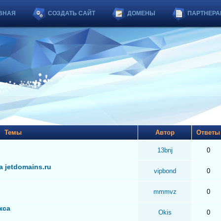
ВНАЯ
СОЗДАТЬ САЙТ
ДОМЕНЫ
ПАРТНЕРА
Темы
Автор
Ответ
13bnj
0
 jetdomains.ru
vipbond
0
mmmvz
0
кса
Okis
0