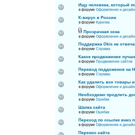
Ищу человека, который п
в форуме
Оформление и дизайн
К-вирус в России
в форуме
Курилка
Прозрачная зона
в форуме
Оформление и дизайн
Поддержка Okis не отвеча
в форуме
Справка
Какое продвижение лучше
в форуме
Продвижение сайтов
Перевод поддоменов на 
в форуме
Справка
Как удалить все товары и
в форуме
Оформление и дизайн
Необходимо продлить до
в форуме
Ошибки
Шапка сайта
в форуме
Ошибки
Переход по ссылке вниз п
в форуме
Оформление и дизайн
Перенос сайта