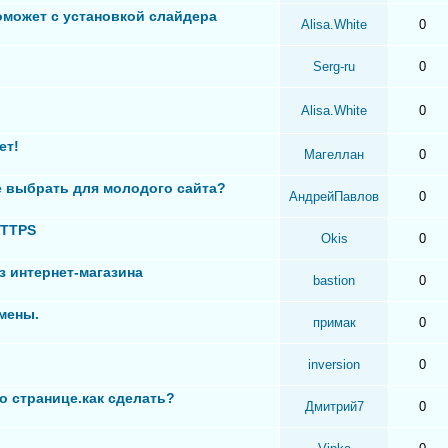
оможет с установкой слайдера
Alisa.White
0
Serg-ru
0
Alisa.White
0
ет!
Магеллан
0
 выбрать для молодого сайта?
АндрейПавлов
0
HTTPS
Okis
0
з интернет-магазина
bastion
0
мены.
примак
0
inversion
0
о странице.как сделать?
Дмитрий7
0