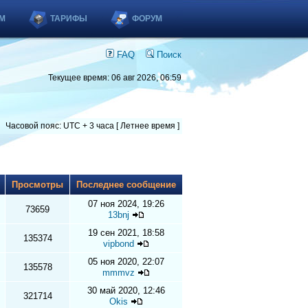
М
ТАРИФЫ
ФОРУМ
FAQ
Поиск
Текущее время: 06 авг 2026, 06:59
Часовой пояс: UTC + 3 часа [ Летнее время ]
ы
Просмотры
Последнее сообщение
07 ноя 2024, 19:26
73659
13bnj
19 сен 2021, 18:58
135374
vipbond
05 ноя 2020, 22:07
135578
mmmvz
30 май 2020, 12:46
321714
Okis