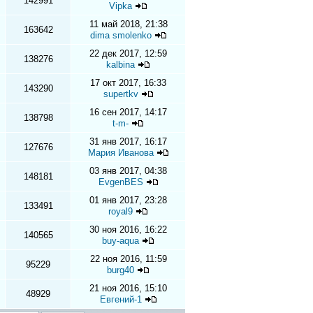
142991
Vipka
11 май 2018, 21:38
163642
dima smolenko
22 дек 2017, 12:59
138276
kalbina
17 окт 2017, 16:33
143290
supertkv
16 сен 2017, 14:17
138798
t-m-
31 янв 2017, 16:17
127676
Мария Иванова
03 янв 2017, 04:38
148181
EvgenBES
01 янв 2017, 23:28
133491
royal9
30 ноя 2016, 16:22
140565
buy-aqua
22 ноя 2016, 11:59
95229
burg40
21 ноя 2016, 15:10
48929
Евгений-1