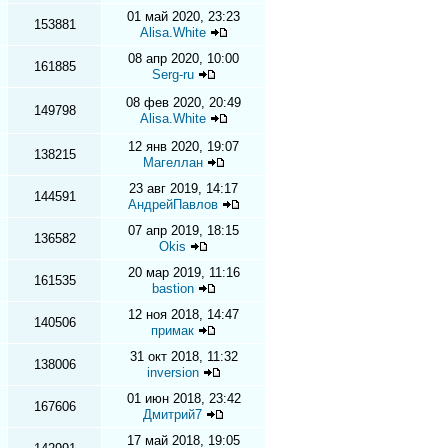
01 май 2020, 23:23
153881
Alisa.White
08 апр 2020, 10:00
161885
Serg-ru
08 фев 2020, 20:49
149798
Alisa.White
12 янв 2020, 19:07
138215
Магеллан
23 авг 2019, 14:17
144591
АндрейПавлов
07 апр 2019, 18:15
136582
Okis
20 мар 2019, 11:16
161535
bastion
12 ноя 2018, 14:47
140506
примак
31 окт 2018, 11:32
138006
inversion
01 июн 2018, 23:42
167606
Дмитрий7
17 май 2018, 19:05