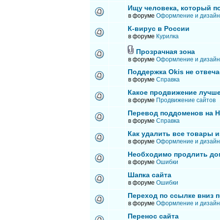
Ищу человека, который п
в форуме
Оформление и дизайн
К-вирус в России
в форуме
Курилка
Прозрачная зона
в форуме
Оформление и дизайн
Поддержка Okis не отвеча
в форуме
Справка
Какое продвижение лучше
в форуме
Продвижение сайтов
Перевод поддоменов на 
в форуме
Справка
Как удалить все товары и
в форуме
Оформление и дизайн
Необходимо продлить до
в форуме
Ошибки
Шапка сайта
в форуме
Ошибки
Переход по ссылке вниз п
в форуме
Оформление и дизайн
Перенос сайта