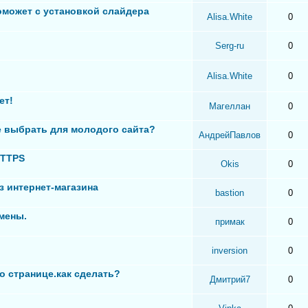
оможет с установкой слайдера
Alisa.White
0
Serg-ru
0
Alisa.White
0
ет!
Магеллан
0
 выбрать для молодого сайта?
АндрейПавлов
0
HTTPS
Okis
0
з интернет-магазина
bastion
0
мены.
примак
0
inversion
0
о странице.как сделать?
Дмитрий7
0