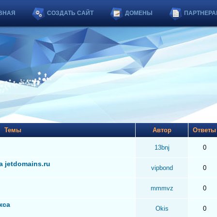
ВНАЯ
СОЗДАТЬ САЙТ
ДОМЕНЫ
ПАРТНЕРА
Темы
Автор
Ответ
13bnj
0
 jetdomains.ru
vipbond
0
mmmvz
0
кса
Okis
0