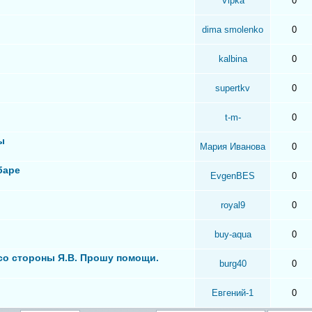
Vipka
0
dima smolenko
0
kalbina
0
supertkv
0
t-m-
0
ы
Мария Иванова
0
баре
EvgenBES
0
royal9
0
buy-aqua
0
 со стороны Я.В. Прошу помощи.
burg40
0
Евгений-1
0